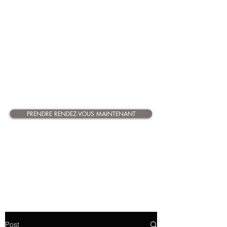
Barr et à distance partout en
France
Uniquement sur rendez-vous
Contacts :
03 68 27 00 39
ou
06
07 85 65 91
Réponse attentive et en toute
confidentialité
PRENDRE RENDEZ-VOUS MAINTENANT
Post