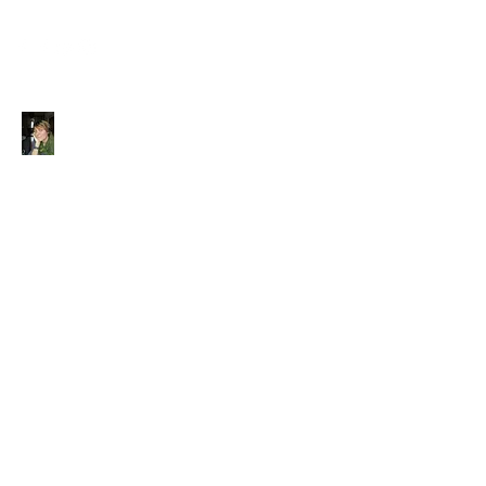
M-A CARTO'TRESOR -
Marie-Aurore Van
Dorsselaer
CARTOMANCIENNE À BARR (67)
EN ALSACE -TAROT &
ACCOMPAGNEMENT INTUITIF
DANS TOUTE LA FRANCE
EXPLOREZ VOS POSSIBLES ...
ET AVANCEZ SEREINEMENT
Consultations à mon cabinet à