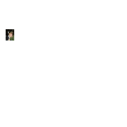
M-A CARTO'TRESOR -
Marie-Aurore Van
Dorsselaer
CARTOMANCIENNE À BARR (67)
EN ALSACE -TAROT &
ACCOMPAGNEMENT INTUITIF
DANS TOUTE LA FRANCE
EXPLOREZ VOS POSSIBLES ...
ET AVANCEZ SEREINEMENT
Consultations à mon cabinet à