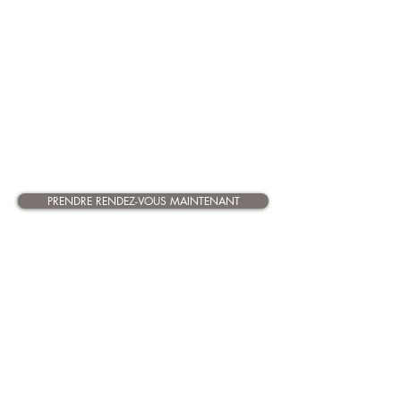
Barr et à distance partout en
France
Uniquement sur rendez-vous
Contacts :
03 68 27 00 39
ou
06
07 85 65 91
Réponse attentive et en toute
confidentialité
PRENDRE RENDEZ-VOUS MAINTENANT