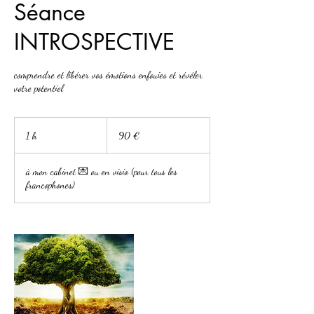
Séance
INTROSPECTIVE
comprendre et libérer vos émotions enfouies et révéler
votre potentiel
90
euros
1 h
1
90 €
à mon cabinet 💌 ou en visio (pour tous les
francophones)